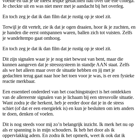
voelde en dat je de meest lelijke gedachten had over die ene collega.
Je checkte uit en was niet meer met je aandacht bij het overleg.
En toch zeg je dat ik dan film dat je rustig op je stoel zit.
Terwijl je dit vertelt, zie ik dat je ogen draaien, hoor ik je zuchten, en
je handen die eerst ontspannen waren, ballen zich tot vuisten. Zelfs
je wandeltempo gaat omhoog.
En toch zeg je dat ik dan film dat je rustig op je stoel zit.
Dit zijn signalen waar je je nog niet bewust van bent, maar die
kunnen aangeven dat je stresssysteem in standje AAN staat. Zelfs
als we het alleen maar over de situatie hebben en jij met je
gedachten terug gaat naar hoe het toen voor je was, is er een fysieke
reactie merkbaar.
Een essentieel onderdeel van het coachingstraject is het ontdekken
van de allereerste signalen van je lichaam bij een stressvolle situatie.
Want zodra je die herkent, heb je eerder door dat je in de stress
schiet (of dat er een energielek is) en kun je besluiten om iets anders
te doen, denken of voelen.
Dit is nog steeds voor mij zo’n belangrijk inzicht. Ik merk het nu op
als er spanning is in mijn schouders. Ik heb het door als ik
oppervlakkig adem. En zodra ik het opmerk, weet ik ook dat ik