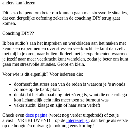
anders kan kiezen.
Dit is zo helpend om beter om kunnen gaan met stressvolle situaties,
dat een dergelijke oefening zeker in de coaching DIY terug gaat
komen.
Coaching DIY??
Ik ben audio’s aan het inspreken en werkbladen aan het maken met
kennis én experimenten over stress en veerkracht. Je kunt dan zelf,
met mij in je oren, naar buiten. Ik deel met je experimenten waarmee
je jezelf naar meer veerkracht kunt wandelen, zodat je beter om kunt
gaan met stressvolle situaties. Groot en klein.
Voor wie is dit eigenlijk? Voor iedereen die:
doorheeft dat stress een van de reden is waarom je ‘s avonds
zo moe op de bank ploft.
denkt dat het allemaal nog niet zó erg is, want die ene collega
kon lichamelijk echt niks meer toen ze burnout was
vaker zucht, klaagt en zijn of haar stem verheft
Check even
deze pagina
(wordt nog verder uitgebreid) of zet je
alvast – VRIJBLIJVEND – op de
interesselijst
, dan ben je als eerste
op de hoogte én ontvang je ook nog eens korting!